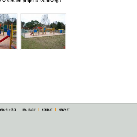
e w ramach projektu rządowego
DZIAŁALNOŚCI
REALIZACJE
KONTAKT
MECENAT