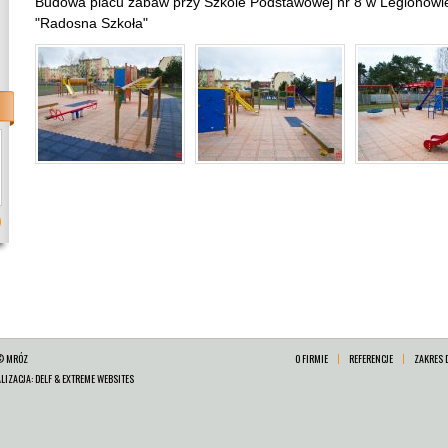
Budowa placu zabaw przy Szkole Podstawowej nr 8 w Legionowi
"Radosna Szkoła"
© MRÓZ
O FIRMIE
REFERENCJE
ZAKRES 
ALIZACJA:
DELF
&
EXTREME WEBSITES